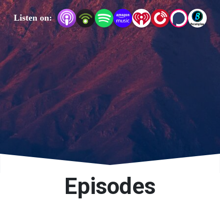
اصلی غیرقانونی است

Listen on:
تنها راه ارتباطی با ما

psychobookpod@gmail.com
Episodes