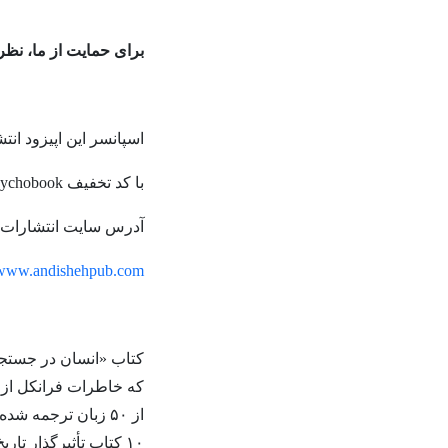
برای حمایت از ما، نظر
اسپانسر این اپیزود ان
با کد تخفیف psychobook از سایت انتشارات اندیشه آگاه ۲۰ درصد تخفیف دریافت کنید
آدرس سایت انتشارات ا
www.andishehpub.com
کتاب «انسان در جستجو
که خاطرات فرانکل از ار
از ۵۰ زبان ترجمه 
۱۰ کتاب تأثیرگذار ت